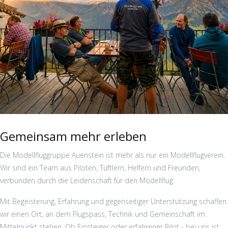
Gemeinsam mehr erleben
Die Modellfluggruppe Auenstein ist mehr als nur ein Modellflugverein.
Wir sind ein Team aus Piloten, Tüftlern, Helfern und Freunden,
verbunden durch die Leidenschaft für den Modellflug.
Mit Begeisterung, Erfahrung und gegenseitiger Unterstützung schaffen
wir einen Ort, an dem Flugspass, Technik und Gemeinschaft im
Mittelpunkt stehen. Ob Einsteiger oder erfahrener Pilot - bei uns ist