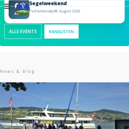
Segelweekend
08
Tschentenalp
08. August 2026
AUG.
ALLE EVENTS
RANGLISTEN
News & Blog